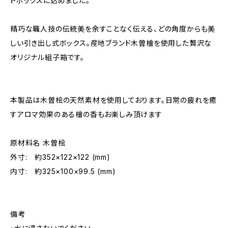
トボックスに込めました。
精巧な職人技の伝統美を余すことなく伝える、どの角度からも美
しい引き出し式ボックス。産地ブランド木曽檜を使用した贅沢な
オリジナル組子箱です。
本製品は木曽桧の天然素材を使用しております。日常の疲れを癒
すアロマ効果のある檜の香もお楽しみ頂けます
原材料名 木曽桧
外寸: 約352×122×122 (mm)
内寸: 約325×100×99.5 (mm)
備考