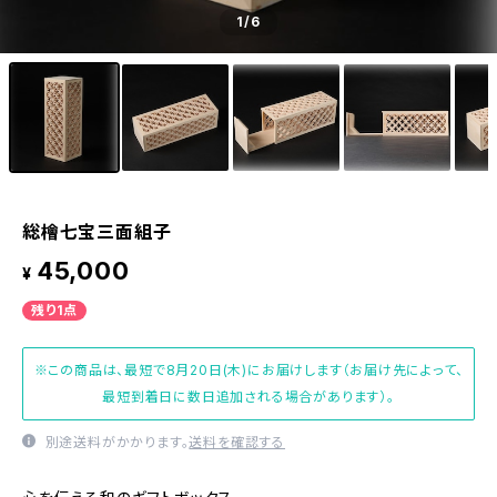
1
/6
総檜七宝三面組子
45,000
¥
残り1点
※この商品は、最短で8月20日(木)にお届けします（お届け先によって、
最短到着日に数日追加される場合があります）。
別途送料がかかります。
送料を確認する