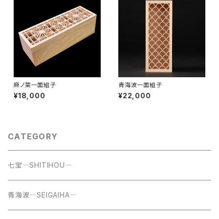
麻ノ葉一面組子
青海波一面組子
¥18,000
¥22,000
CATEGORY
七宝―SHITIHOU―
青海波―SEIGAIHA―