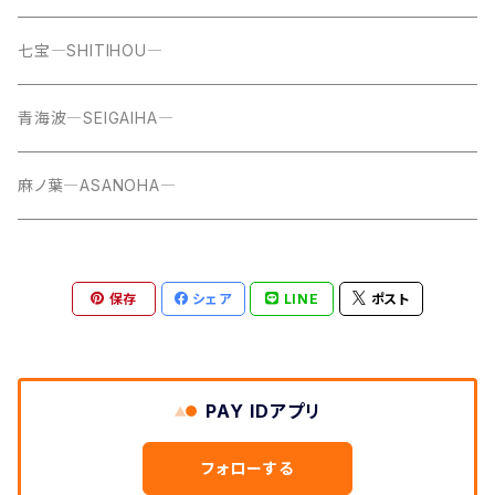
七宝―SHITIHOU―
青海波―SEIGAIHA―
麻ノ葉―ASANOHA―
保存
シェア
LINE
ポスト
PAY IDアプリ
フォローする