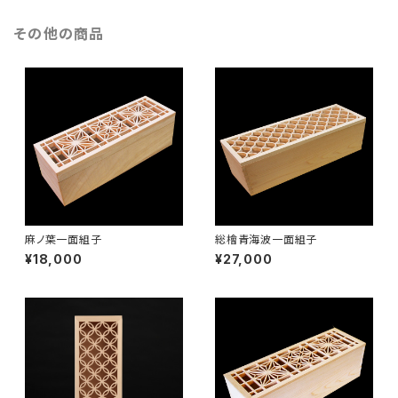
その他の商品
麻ノ葉一面組子
総檜青海波一面組子
¥18,000
¥27,000