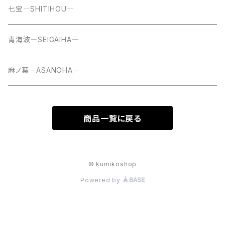
七宝―SHITIHOU―
青海波―SEIGAIHA―
麻ノ葉―ASANOHA―
商品一覧に戻る
© kumikoshop
Powered by