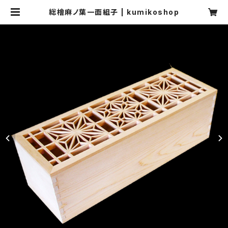
総檜麻ノ葉一面組子 | kumikoshop