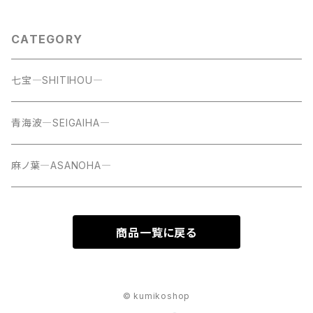
CATEGORY
七宝―SHITIHOU―
青海波―SEIGAIHA―
麻ノ葉―ASANOHA―
商品一覧に戻る
© kumikoshop