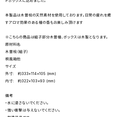
トボックスに込めました。
本製品は木曽桧の天然素材を使用しております。日常の疲れを癒
すアロマ効果のある檜の香もお楽しみ頂けます
※こちらの商品は組子部分木曽檜、ボックスは木製となります。
原材料名
木曽桧（組子）
桐風箱他
サイズ
外寸: 約333×114×105 (mm)
内寸: 約322×103×93 (mm)
備考
・水に浸さないでください。
・強い衝撃は与えないでください。